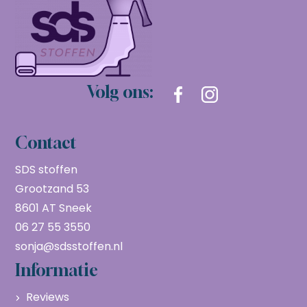
Volg ons:
Contact
SDS stoffen
Grootzand 53
8601 AT Sneek
06 27 55 3550
sonja@sdsstoffen.nl
Informatie
Reviews