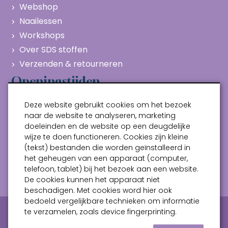
Webshop
Naailessen
Workshops
Over SDS stoffen
Verzenden & retourneren
Openingstijden
Maandag
Gesloten
Deze website gebruikt cookies om het bezoek
Dinsdag
10:00 - 17:00
naar de website te analyseren, marketing
doeleinden en de website op een deugdelijke
Woensdag
10:00 - 17:00
wijze te doen functioneren. Cookies zijn kleine
Donderdag
10:00 - 17:00
(tekst) bestanden die worden geïnstalleerd in
Vrijdag
10:00 - 17:00
het geheugen van een apparaat (computer,
telefoon, tablet) bij het bezoek aan een website.
Zaterdag
10:00 - 17:00
De cookies kunnen het apparaat niet
beschadigen. Met cookies word hier ook
bedoeld vergelijkbare technieken om informatie
Privacy verklaring
Algemene voorwaarden
te verzamelen, zoals device fingerprinting.