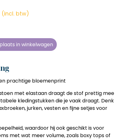
en zonder
en zonder
en zonder
en zonder
e tijd
e tijd
e tijd
e tijd
(incl. btw)
ens
ens
ens
ens
 telkens
 telkens
 telkens
 telkens
r en
r en
r en
r en
plaats in winkelwagen
oonlijk
oonlijk
oonlijk
oonlijk
ing
een prachtige bloemenprint
atoen met elastaan draagt de stof prettig mee
ortabele kledingstukken die je vaak draagt. Denk
xbroeken, jurken, vesten en fijne setjes voor
epelheid, waardoor hij ook geschikt is voor
tems met wat meer volume, zoals boxy tops of