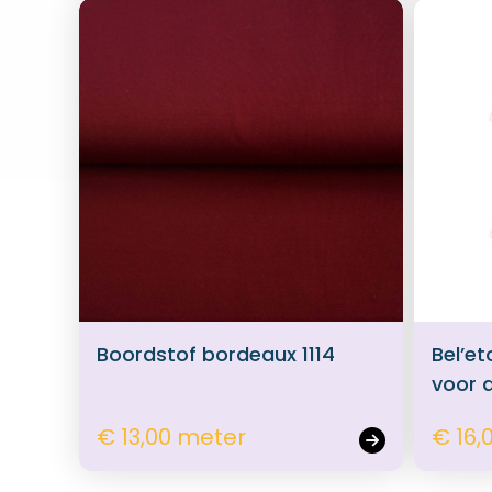
Boordstof bordeaux 1114
Bel’et
voor 
€ 13,00 meter
€ 16,