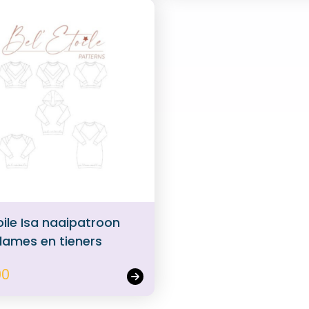
oile Isa naaipatroon
dames en tieners
00