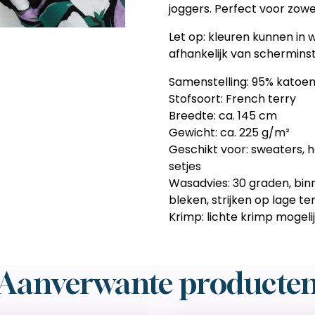
joggers. Perfect voor zowel
Let op: kleuren kunnen in w
afhankelijk van scherminste
Samenstelling: 95% katoen
Stofsoort: French terry
Breedte: ca. 145 cm
Gewicht: ca. 225 g/m²
Geschikt voor: sweaters, h
setjes
Wasadvies: 30 graden, binn
bleken, strijken op lage t
Krimp: lichte krimp mogel
Aanverwante producte