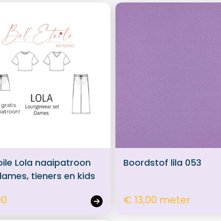
oile Lola naaipatroon
Boordstof lila 053
dames, tieners en kids
00
€ 13,00 meter