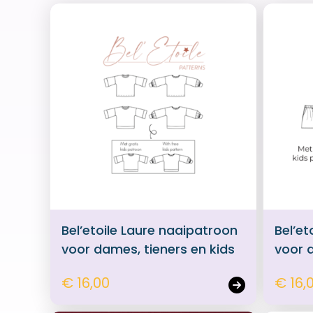
Bel’etoile Laure naaipatroon
Bel’et
voor dames, tieners en kids
voor 
€ 16,00
€ 16,