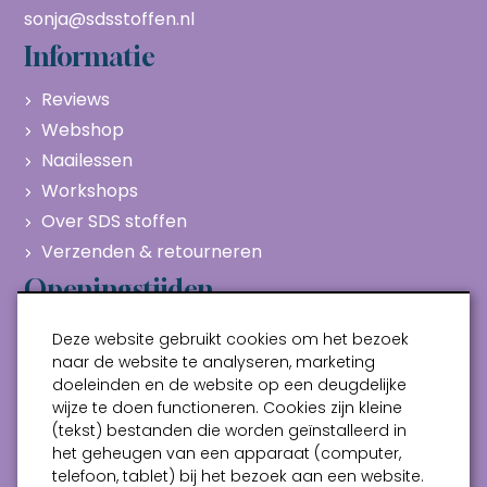
sonja@sdsstoffen.nl
Informatie
Reviews
Webshop
Naailessen
Workshops
Over SDS stoffen
Verzenden & retourneren
Openingstijden
Maandag
Gesloten
Deze website gebruikt cookies om het bezoek
Dinsdag
10:00 - 17:00
naar de website te analyseren, marketing
doeleinden en de website op een deugdelijke
Woensdag
10:00 - 17:00
wijze te doen functioneren. Cookies zijn kleine
Donderdag
10:00 - 17:00
(tekst) bestanden die worden geïnstalleerd in
Vrijdag
10:00 - 17:00
het geheugen van een apparaat (computer,
telefoon, tablet) bij het bezoek aan een website.
Zaterdag
10:00 - 17:00