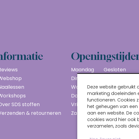
nformatie
Openingstijde
Reviews
Maandag
Gesloten
Webshop
Dinsdag
10:00 - 17:00
Naailessen
Woensdag
10:00 - 17:00
Deze website gebruikt 
marketing doeleinden e
Workshops
Donderdag
10:00 - 17:00
functioneren. Cookies z
Over SDS stoffen
Vrijdag
10:00 - 17:00
het geheugen van een a
Verzenden & retourneren
Zaterdag
10:00 - 17:00
aan een website. De c
cookies word hier ook 
verzamelen, zoals devic