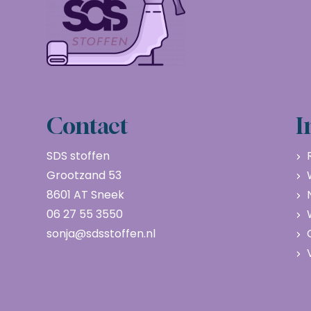
Contact
I
SDS stoffen
Grootzand 53
8601 AT Sneek
06 27 55 3550
sonja@sdsstoffen.nl