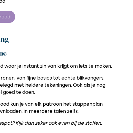
ood
en zonder
en zonder
en zonder
en zonder
e tijd
e tijd
e tijd
e tijd
rraad
ens
ens
ens
ens
 telkens
 telkens
 telkens
 telkens
ing
r en
r en
r en
r en
ine
oonlijk
oonlijk
oonlijk
oonlijk
d waar je instant zin van krijgt om iets te maken.
onen, van fijne basics tot echte blikvangers,
tgelegd met heldere tekeningen. Ook als je nog
eel goed te doen.
ood kun je van elk patroon het stappenplan
wnloaden, in meerdere talen zelfs.
spot? Kijk dan zeker ook even bij de stoffen.