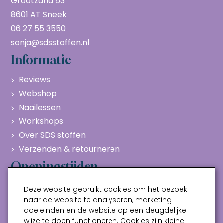
Grootzand 53
8601 AT Sneek
06 27 55 3550
sonja@sdsstoffen.nl
Informatie
Reviews
Webshop
Naailessen
Workshops
Over SDS stoffen
Verzenden & retourneren
Openingstijden
Maandag
Gesloten
Deze website gebruikt cookies om het bezoek
Dinsdag
10:00 - 17:00
naar de website te analyseren, marketing
doeleinden en de website op een deugdelijke
Woensdag
10:00 - 17:00
wijze te doen functioneren. Cookies zijn kleine