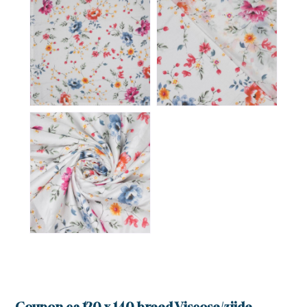
Weet je je inloggegevens alweer?
Inloggen
specifieke prijzen en kortingen, zodat
bestellen sneller en voordeliger gaat.
Waarom u kiest voor SDS stoffen
Snel en eenvoudig bestellen
Overzichtelijke bestelgeschiedenis
Met één klik je favoriete producten
Login
opnieuw bestellen zonder zoeken of
Altijd inzicht in je eerdere bestellingen, zodat je snel en
invoeren, ideaal voor frequente
makkelijk kunt herhalen of controleren wat je hebt
klanten die tijd willen besparen.
besteld.
Versturen
Aanmelden
wachtwoord
Automatisch onthouden van
Eigen productlijsten met persoonlijke
(bedrijfs)gegevens
vergeten?
prijzen en kortingen
Je hoeft jouw bedrijfsgegevens en
Weet je je inloggegevens alweer?
Creëer en beheer jouw eigen favoriete productlijsten,
Inloggen
Al een account?
Inloggen
factuuradres niet telkens opnieuw in
inclusief jouw specifieke prijzen en kortingen, zodat
nog geen
te voeren, wat het bestelproces
bestellen sneller en voordeliger gaat.
Waarom u kiest voor SDS stoffen
Waarom u kiest voor SDS stoffen
soepeler en efficiënter maakt.
account?
Snel en eenvoudig bestellen
Hulp nodig bij het aanmaken van je
registreer nu
Overzichtelijke bestelgeschiedenis
Met één klik je favoriete producten opnieuw bestellen
Overzichtelijke bestelgeschiedenis
account, of wil je persoonlijk advies op
zonder zoeken of invoeren, ideaal voor frequente klanten
maat van jouw wensen?
Altijd inzicht in je eerdere bestellingen, zodat je snel en
Altijd inzicht in je eerdere bestellingen, zodat je snel en
die tijd willen besparen.
makkelijk kunt herhalen of controleren wat je hebt
makkelijk kunt herhalen of controleren wat je hebt
Bel ons op
06 27 55 3550
of stuur een mail
besteld.
besteld.
Automatisch onthouden van
naar
sonja@sdsstoffen.nl
.
(bedrijfs)gegevens
Eigen productlijsten met persoonlijke
Eigen productlijsten met persoonlijke
Je hoeft jouw bedrijfsgegevens en factuuradres niet
prijzen en kortingen
sluiten
prijzen en kortingen
telkens opnieuw in te voeren, wat het bestelproces
Creëer en beheer jouw eigen favoriete productlijsten,
Creëer en beheer jouw eigen favoriete productlijsten,
soepeler en efficiënter maakt.
inclusief jouw specifieke prijzen en kortingen, zodat
inclusief jouw specifieke prijzen en kortingen, zodat
Coupon ca 120 x 140 breed Viscose/zijde