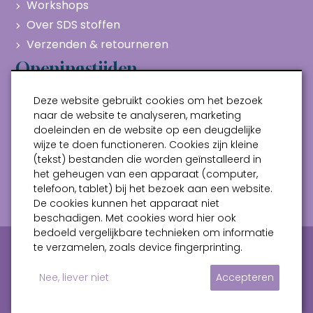
Workshops
Over SDS stoffen
Verzenden & retourneren
Openingstijden
Maandag
Gesloten
Deze website gebruikt cookies om het bezoek
Dinsdag
10:00 - 17:00
naar de website te analyseren, marketing
doeleinden en de website op een deugdelijke
Woensdag
10:00 - 17:00
wijze te doen functioneren. Cookies zijn kleine
Donderdag
10:00 - 17:00
(tekst) bestanden die worden geïnstalleerd in
Vrijdag
10:00 - 17:00
het geheugen van een apparaat (computer,
telefoon, tablet) bij het bezoek aan een website.
Zaterdag
10:00 - 17:00
De cookies kunnen het apparaat niet
beschadigen. Met cookies word hier ook
bedoeld vergelijkbare technieken om informatie
Privacy verklaring
Algemene voorwaarden
te verzamelen, zoals device fingerprinting.
Sitemap
Nee, liever niet
Accepteren