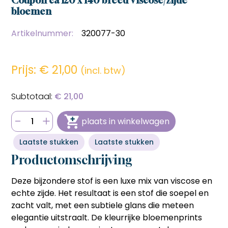
bestellen sneller en voordeliger gaat.
bestellen sneller en voordeliger gaat.
Hulp nodig bij het aanmaken van je account, of wil je
bloemen
persoonlijk advies op maat van jouw wensen?
Snel en eenvoudig bestellen
Snel en eenvoudig bestellen
Bel ons op
06 27 55 3550
of stuur een mail naar
Met één klik je favoriete producten opnieuw bestellen
Artikelnummer:
320077-30
Met één klik je favoriete producten opnieuw bestellen
sonja@sdsstoffen.nl
.
zonder zoeken of invoeren, ideaal voor frequente klanten
zonder zoeken of invoeren, ideaal voor frequente klanten
die tijd willen besparen.
die tijd willen besparen.
annuleren
Automatisch onthouden van
Automatisch onthouden van
Prijs: €
21,00
(incl. btw)
(bedrijfs)gegevens
(bedrijfs)gegevens
Je hoeft jouw bedrijfsgegevens en factuuradres niet
Je hoeft jouw bedrijfsgegevens en factuuradres niet
telkens opnieuw in te voeren, wat het bestelproces
telkens opnieuw in te voeren, wat het bestelproces
€ 21,00
soepeler en efficiënter maakt.
soepeler en efficiënter maakt.
Hulp nodig bij het aanmaken van je account, of wil je
Hulp nodig bij het aanmaken van je account, of wil je
plaats in winkelwagen
persoonlijk advies op maat van jouw wensen?
persoonlijk advies op maat van jouw wensen?
Bel ons op
06 27 55 3550
of stuur een mail naar
Bel ons op
06 27 55 3550
of stuur een mail naar
Laatste stukken
Laatste stukken
sonja@sdsstoffen.nl
.
sonja@sdsstoffen.nl
.
Productomschrijving
sluiten
sluiten
Deze bijzondere stof is een luxe mix van
viscose en
echte zijde
. Het resultaat is een stof die soepel en
zacht valt, met een subtiele glans die meteen
elegantie uitstraalt. De kleurrijke bloemenprints