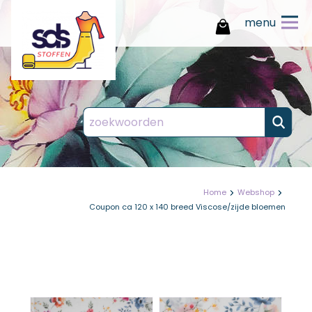
menu
Inloggen
Registreren
Wachtwoord vergeten
E-mailadres vergeten?
Waarom u kiest voor SDS
stoffen
op je
Maak je bedrijfsprofiel aan
Geef je e-mailadres op en wij sturen je
Vul het formulier zo volledig mogelijk in
Mijn producten
een eenmalige inloglink toe
en wij nemen zo spoedig mogelijk
Overzichtelijke
account
Mijn gegevens
bestelgeschiedenis
contact met je op.
Home
Webshop
Altijd inzicht in je eerdere bestellingen,
Vul
Coupon ca 120 x 140 breed Viscose/zijde bloemen
zodat je snel en makkelijk kunt
Bestelhistorie
onderstaande
herhalen of controleren wat je hebt
besteld.
Login / wachtwoord
gegevens in
Eigen productlijsten met
Versturen
persoonlijke prijzen en
Uitloggen
kortingen
sluiten
Creëer en beheer jouw eigen favoriete
productlijsten, inclusief jouw