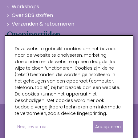
Workshops
Over SDS stoffen
Verzenden & retourneren
Openingstijden
Maandag
Gesloten
Deze website gebruikt cookies om het bezoek
Dinsdag
10:00 - 17:00
naar de website te analyseren, marketing
doeleinden en de website op een deugdelijke
Woensdag
10:00 - 17:00
wijze te doen functioneren. Cookies zijn kleine
Donderdag
10:00 - 17:00
(tekst) bestanden die worden geïnstalleerd in
Vrijdag
10:00 - 17:00
het geheugen van een apparaat (computer,
telefoon, tablet) bij het bezoek aan een website.
Zaterdag
10:00 - 17:00
De cookies kunnen het apparaat niet
beschadigen. Met cookies word hier ook
bedoeld vergelijkbare technieken om informatie
Privacy verklaring
Algemene voorwaarden
te verzamelen, zoals device fingerprinting.
Sitemap
Nee, liever niet
Accepteren