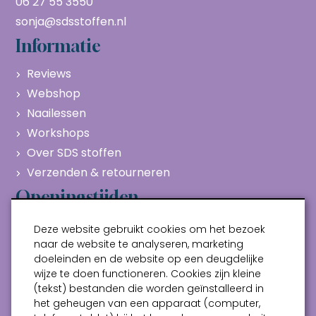
06 27 55 3550
sonja@sdsstoffen.nl
Informatie
Reviews
Webshop
Naailessen
Workshops
Over SDS stoffen
Verzenden & retourneren
Openingstijden
Maandag
Gesloten
Deze website gebruikt cookies om het bezoek
Dinsdag
10:00 - 17:00
naar de website te analyseren, marketing
doeleinden en de website op een deugdelijke
Woensdag
10:00 - 17:00
wijze te doen functioneren. Cookies zijn kleine
Donderdag
10:00 - 17:00
(tekst) bestanden die worden geïnstalleerd in
Vrijdag
10:00 - 17:00
het geheugen van een apparaat (computer,