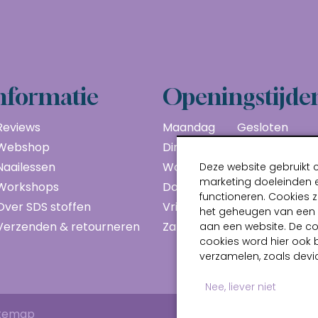
nformatie
Openingstijde
Reviews
Maandag
Gesloten
Webshop
Dinsdag
10:00 - 17:00
Naailessen
Woensdag
10:00 - 17:00
Deze website gebruikt 
marketing doeleinden e
Workshops
Donderdag
10:00 - 17:00
functioneren. Cookies z
Over SDS stoffen
Vrijdag
10:00 - 17:00
het geheugen van een a
Verzenden & retourneren
Zaterdag
10:00 - 17:00
aan een website. De c
cookies word hier ook 
verzamelen, zoals devic
Nee, liever niet
itemap