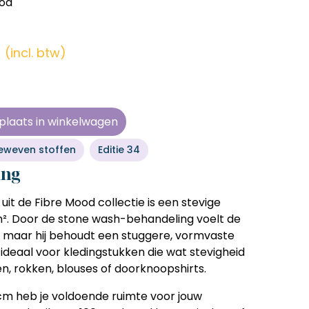
ood
en zonder
en zonder
en zonder
en zonder
e tijd
e tijd
e tijd
e tijd
r
(incl. btw)
ens
ens
ens
ens
 telkens
 telkens
 telkens
 telkens
r en
r en
r en
r en
plaats in winkelwagen
oonlijk
oonlijk
oonlijk
oonlijk
eweven stoffen
Editie 34
ing
 uit de
Fibre Mood collectie
is een stevige
². Door de stone wash-behandeling voelt de
n, maar hij behoudt een stuggere, vormvaste
ideaal voor kledingstukken die wat stevigheid
n, rokken, blouses of doorknoopshirts.
cm heb je voldoende ruimte voor jouw