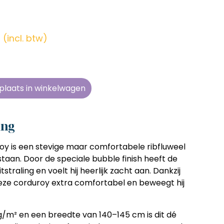
en zonder
en zonder
en zonder
en zonder
e tijd
e tijd
e tijd
e tijd
(incl. btw)
ens
ens
ens
ens
 telkens
 telkens
 telkens
 telkens
r en
r en
r en
r en
plaats in winkelwagen
oonlijk
oonlijk
oonlijk
oonlijk
ing
y is een stevige maar comfortabele ribfluweel
taan. Door de speciale bubble finish heeft de
tstraling en voelt hij heerlijk zacht aan. Dankzij
deze corduroy extra comfortabel en beweegt hij
/m² en een breedte van 140–145 cm is dit dé