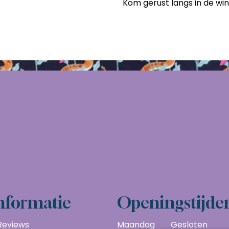
Kom gerust langs in de wi
nformatie
Openingstijde
Reviews
Maandag
Gesloten