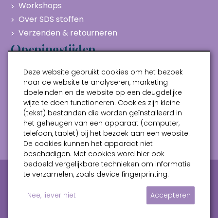
Workshops
Over SDS stoffen
Verzenden & retourneren
Openingstijden
Maandag
Gesloten
Deze website gebruikt cookies om het bezoek
Dinsdag
10:00 - 17:00
naar de website te analyseren, marketing
doeleinden en de website op een deugdelijke
Woensdag
10:00 - 17:00
wijze te doen functioneren. Cookies zijn kleine
Donderdag
10:00 - 17:00
(tekst) bestanden die worden geïnstalleerd in
Vrijdag
10:00 - 17:00
het geheugen van een apparaat (computer,
telefoon, tablet) bij het bezoek aan een website.
Zaterdag
10:00 - 17:00
De cookies kunnen het apparaat niet
beschadigen. Met cookies word hier ook
bedoeld vergelijkbare technieken om informatie
Privacy verklaring
Algemene voorwaarden
te verzamelen, zoals device fingerprinting.
Sitemap
Nee, liever niet
Accepteren