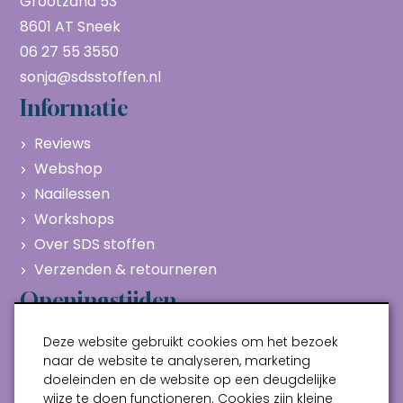
Grootzand 53
8601 AT Sneek
06 27 55 3550
sonja@sdsstoffen.nl
Informatie
Reviews
Webshop
Naailessen
Workshops
Over SDS stoffen
Verzenden & retourneren
Openingstijden
Maandag
Gesloten
Deze website gebruikt cookies om het bezoek
Dinsdag
10:00 - 17:00
naar de website te analyseren, marketing
doeleinden en de website op een deugdelijke
Woensdag
10:00 - 17:00
wijze te doen functioneren. Cookies zijn kleine