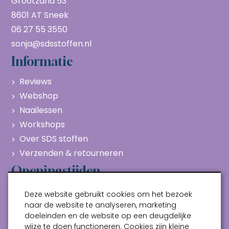
Grootzand 53
8601 AT Sneek
06 27 55 3550
sonja@sdsstoffen.nl
Informatie
Reviews
Webshop
Naailessen
Workshops
Over SDS stoffen
Verzenden & retourneren
Openingstijden
Maandag
Gesloten
Deze website gebruikt cookies om het bezoek
Dinsdag
10:00 - 17:00
naar de website te analyseren, marketing
doeleinden en de website op een deugdelijke
Woensdag
10:00 - 17:00
wijze te doen functioneren. Cookies zijn kleine