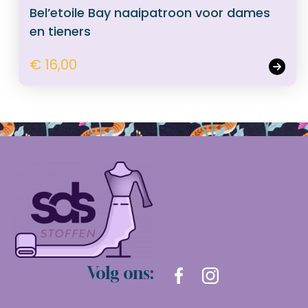
Bel’etoile Bay naaipatroon voor dames
en tieners
€ 16,00
Volg ons: