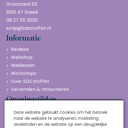
Grootzand 53
8601 AT Sneek
06 27 55 3550
sonja@sdsstoffen.nl
Informatie
Reviews
Webshop
Naailessen
Workshops
Over SDS stoffen
Verzenden & retourneren
Openingstijden
Maandag
Gesloten
Deze website gebruikt cookies om het bezoek
Dinsdag
10:00 - 17:00
naar de website te analyseren, marketing
doeleinden en de website op een deugdelijke
Woensdag
10:00 - 17:00