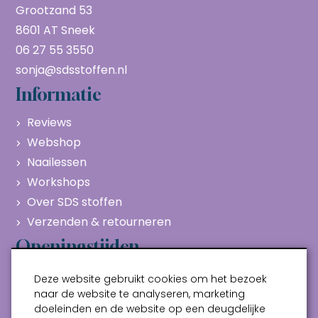
Grootzand 53
8601 AT Sneek
06 27 55 3550
sonja@sdsstoffen.nl
Informatie
Reviews
Webshop
Naailessen
Workshops
Over SDS stoffen
Verzenden & retourneren
Openingstijden
Maandag
Gesloten
Deze website gebruikt cookies om het bezoek
Dinsdag
10:00 - 17:00
naar de website te analyseren, marketing
doeleinden en de website op een deugdelijke
Woensdag
10:00 - 17:00