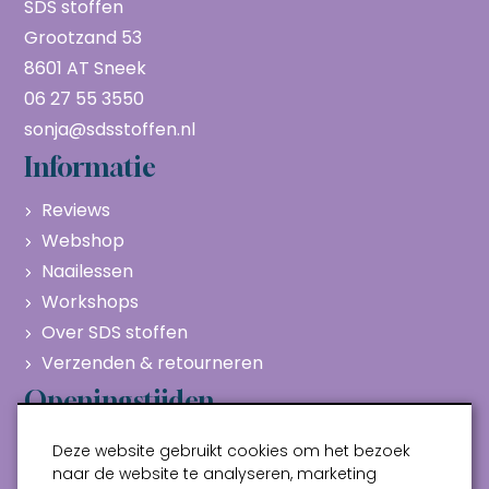
SDS stoffen
Grootzand 53
8601 AT Sneek
06 27 55 3550
sonja@sdsstoffen.nl
Informatie
Reviews
Webshop
Naailessen
Workshops
Over SDS stoffen
Verzenden & retourneren
Openingstijden
Maandag
Gesloten
Deze website gebruikt cookies om het bezoek
Dinsdag
10:00 - 17:00
naar de website te analyseren, marketing