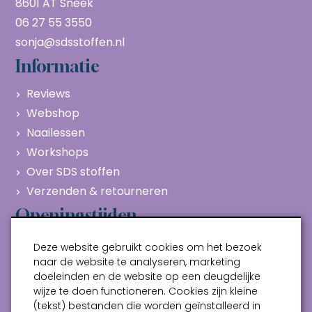
8601 AT Sneek
06 27 55 3550
sonja@sdsstoffen.nl
Informatie
Reviews
Webshop
Naailessen
Workshops
Over SDS stoffen
Verzenden & retourneren
Openingstijden
Maandag
Gesloten
Deze website gebruikt cookies om het bezoek
Dinsdag
10:00 - 17:00
naar de website te analyseren, marketing
doeleinden en de website op een deugdelijke
Woensdag
10:00 - 17:00
wijze te doen functioneren. Cookies zijn kleine
Donderdag
10:00 - 17:00
(tekst) bestanden die worden geïnstalleerd in