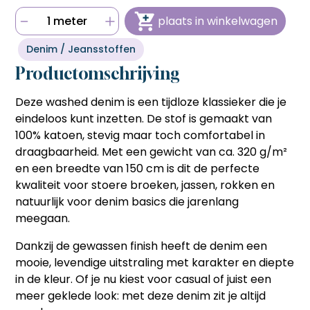
bestellen sneller en voordeliger gaat.
bestellen sneller en voordeliger gaat.
Hulp nodig bij het aanmaken van je account, of wil je
1 meter
plaats in winkelwagen
persoonlijk advies op maat van jouw wensen?
Snel en eenvoudig bestellen
Snel en eenvoudig bestellen
Bel ons op
06 27 55 3550
of stuur een mail naar
Met één klik je favoriete producten opnieuw bestellen
Met één klik je favoriete producten opnieuw bestellen
Denim / Jeansstoffen
sonja@sdsstoffen.nl
.
zonder zoeken of invoeren, ideaal voor frequente klanten
zonder zoeken of invoeren, ideaal voor frequente klanten
die tijd willen besparen.
die tijd willen besparen.
Productomschrijving
annuleren
Automatisch onthouden van
Automatisch onthouden van
(bedrijfs)gegevens
Deze
washed denim
is een tijdloze klassieker die je
(bedrijfs)gegevens
Je hoeft jouw bedrijfsgegevens en factuuradres niet
Je hoeft jouw bedrijfsgegevens en factuuradres niet
eindeloos kunt inzetten. De stof is gemaakt van
telkens opnieuw in te voeren, wat het bestelproces
telkens opnieuw in te voeren, wat het bestelproces
100% katoen, stevig maar toch comfortabel in
soepeler en efficiënter maakt.
soepeler en efficiënter maakt.
draagbaarheid. Met een gewicht van ca. 320 g/m²
Hulp nodig bij het aanmaken van je account, of wil je
Hulp nodig bij het aanmaken van je account, of wil je
en een breedte van 150 cm is dit de perfecte
persoonlijk advies op maat van jouw wensen?
persoonlijk advies op maat van jouw wensen?
kwaliteit voor stoere broeken, jassen, rokken en
Bel ons op
06 27 55 3550
of stuur een mail naar
Bel ons op
06 27 55 3550
of stuur een mail naar
sonja@sdsstoffen.nl
.
sonja@sdsstoffen.nl
.
natuurlijk voor denim basics die jarenlang
meegaan.
sluiten
sluiten
Dankzij de gewassen finish heeft de denim een
mooie, levendige uitstraling met karakter en diepte
in de kleur. Of je nu kiest voor casual of juist een
meer geklede look: met deze denim zit je altijd